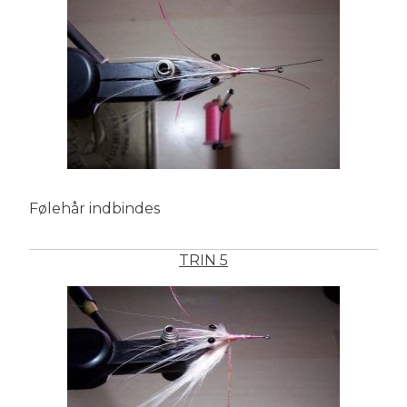
Følehår indbindes
TRIN 5