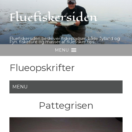
Fluefiskersiden
Fluefiskersiden beskriver fiskepladser, både Jylland og
Fyn. fisketure og masser af fluefisker tips..
MENU
Flueopskrifter
Pattegrisen