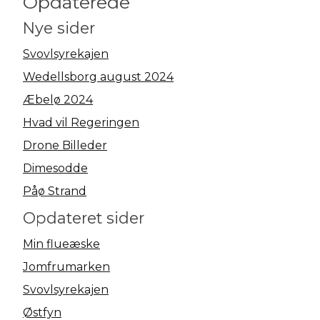
Opdaterede
Nye sider
Svovlsyrekajen
Wedellsborg august 2024
Æbelø 2024
Hvad vil Regeringen
Drone Billeder
Dimesodde
Påø Strand
Opdateret sider
Min flueæske
Jomfrumarken
Svovlsyrekajen
Østfyn