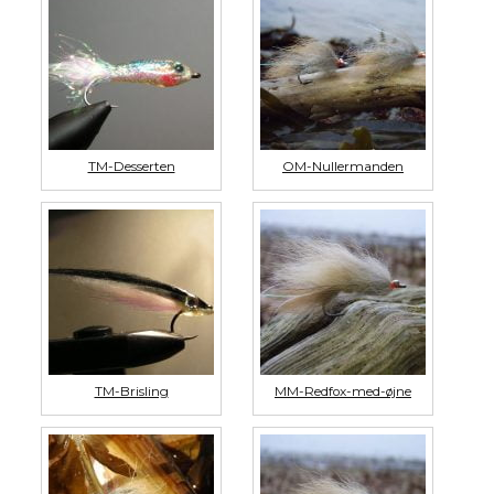
TM-Desserten
OM-Nullermanden
TM-Brisling
MM-Redfox-med-øjne