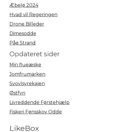
Æbelø 2024
Hvad vil Regeringen
Drone Billeder
Dimesodde
Påø Strand
Opdateret sider
Min flueæske
Jomfrumarken
Svovlsyrekajen
Østfyn
Livreddende Førstehjælp
Fiskeri Fønsskov Odde
LikeBox