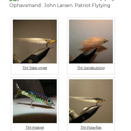
Ophavsmand: John Larsen. Patriot Flytying
TM-Tobis yngel
TM-Sandkutling
TM-Makrel
TM-Polarfisk