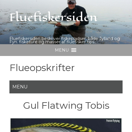
Fluefiskersiden
Fluefiskersiden beskriver fiskepladser, både Jylland og
Fyn. fisketure og masser af fluefisker tips..
MENU
Flueopskrifter
Gul Flatwing Tobis