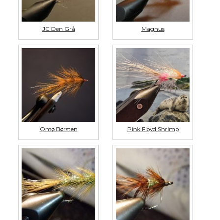
JC Den Grå
Magnus
Omø Børsten
Pink Floyd Shrimp