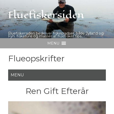
Fluefiskersiden
Fluefiskersiden beskriver fiskepladser, både Jylland og
Fyn. fisketure og masser af fluefisker tips..
MENU
Flueopskrifter
Ren Gift Efterår