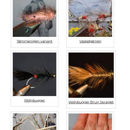
Tømmerrejen-variant
Vaskebjørnen
Wollybugger
Wollybugger Brun Spraglet