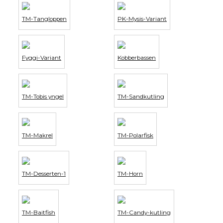
TM-Tangloppen
PK-Mysis-Variant
Fyggi-Variant
Kobberbassen
TM-Tobis yngel
TM-Sandkutling
TM-Makrel
TM-Polarfisk
TM-Desserten-1
TM-Horn
TM-Baitfish
TM-Candy-kutling