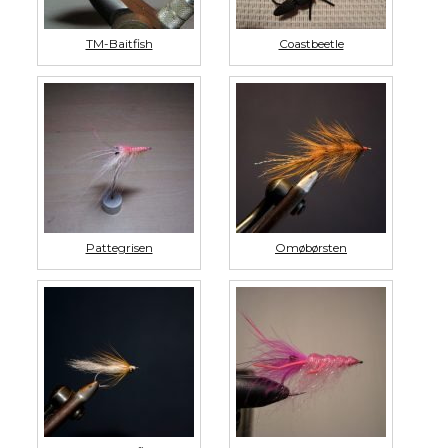
TM-Baitfish
Coastbeetle
Pattegrisen
Omøbørsten