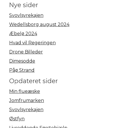
Nye sider
Svovlsyrekajen
Wedellsborg august 2024
Æbelø 2024
Hvad vil Regeringen
Drone Billeder
Dimesodde
Påø Strand
Opdateret sider
Min flueæske
Jomfrumarken
Svovlsyrekajen
Østfyn
Livreddende Førstehjælp