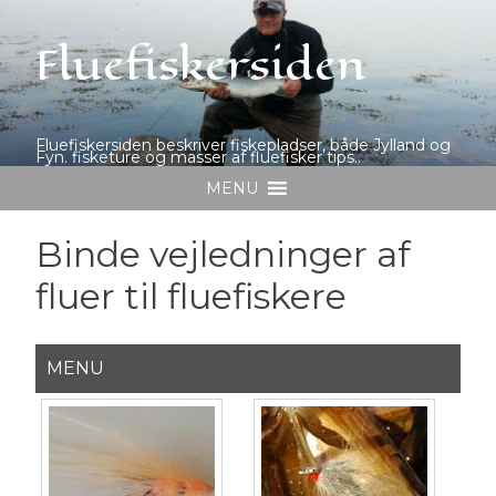
Fluefiskersiden
Fluefiskersiden beskriver fiskepladser, både Jylland og
Fyn. fisketure og masser af fluefisker tips..
MENU
Binde vejledninger af
fluer til fluefiskere