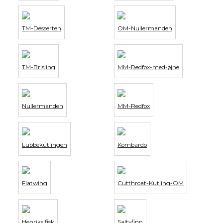
TM-Desserten
OM-Nullermanden
TM-Brisling
MM-Redfox-med-øjne
Nullermanden
MM-Redfox
Lubbekutlingen
Kombardo
Flatwing
Cutthroat-Kutling-OM
Henriks fisk
Saltyfinn