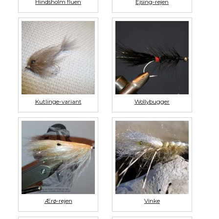
Hindsholm fluen
Ejsing-rejen
Kutlinge-variant
Wollybugger
Ærø-rejen
Vinke