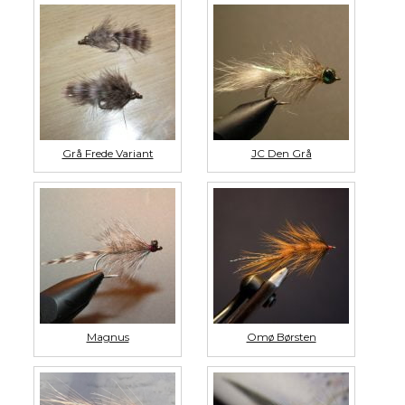
Grå Frede Variant
JC Den Grå
Magnus
Omø Børsten