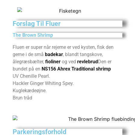
Forslag Til Fluer
The Brown Shrimp
Fluen er super når rejerne er ved kysten, fisk den
gerne i de små
badekar
, blandt tangskove,
ålegræsbælter,
fioliner
og ved
revlebrud
Den er
bundet på en
NS156 Ahrex Traditional shrimp
UV Chenille Pearl.
Hackler Ginger Whiting Spey.
Kuglekædeøjne.
Brun tråd
Parkeringsforhold