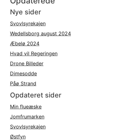
Opdaterede
Nye sider
Svovlsyrekajen
Wedellsborg august 2024
Æbelø 2024
Hvad vil Regeringen
Drone Billeder
Dimesodde
Påø Strand
Opdateret sider
Min flueæske
Jomfrumarken
Svovlsyrekajen
Østfyn