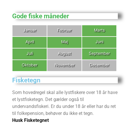
Gode fiske måneder
Januar
Februar
Marts
April
Maj
Juni
Juli
August
September
Oktober
November
December
Fisketegn
Som hovedregel skal alle lystfiskere over 18 år have
et lystfisketegn. Det gælder også til
undervandsfiskeri. Er du under 18 år eller har du ret
til folkepension, behøver du ikke et tegn.
Husk Fisketegnet