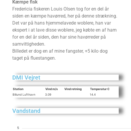
Kæmpe fisk
Fredericia fiskeren Louis Olsen tog for en del år
siden en kæmpe havørred, her på denne strækning.
Det var på hans hjemmelavede woblere, han var
ekspert i at lave disse woblere, jeg købte en af ham
for en del år siden, den har sine havørreder på
samvittigheden.
Billedet er dog en af mine fangster, +5 kilo dog
taget på fluestangen.
DMI Vejret
Station
Vind m/s
Vind retning
Temperatur C
Billund Lufthavn
3.09
14.4
Vandstand
5