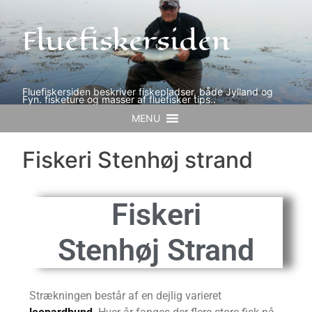
Fluefiskersiden
Fluefiskersiden beskriver fiskepladser, både Jylland og
Fyn. fisketure og masser af fluefisker tips..
MENU
Fiskeri Stenhøj strand
Fiskeri
Stenhøj Strand
Strækningen består af en dejlig varieret