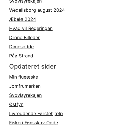
Svovlsyrekajen
Wedellsborg august 2024
Æbelø 2024
Hvad vil Regeringen
Drone Billeder
Dimesodde
Påø Strand
Opdateret sider
Min flueæske
Jomfrumarken
Svovlsyrekajen
Østfyn
Livreddende Førstehjælp
Fiskeri Fønsskov Odde