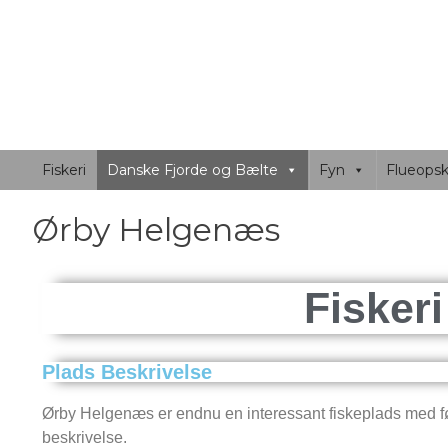
FLUEFISKER
Fluefiskersiden beskriver fiskepladser, både Jylla
Fiskeri
Danske Fjorde og Bælte
Fyn
Flueopskr
Ørby Helgenæs
Fiskeri
Plads Beskrivelse
Ørby Helgenæs er endnu en interessant fiskeplads med 
beskrivelse.