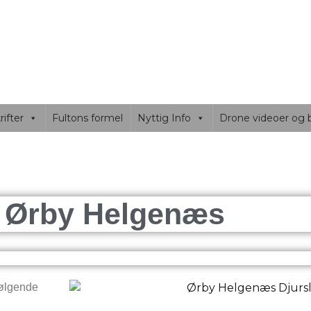
SIDEN
nd og Fyn. fisketure og masser af fluefisker tips..
ifter
Fultons formel
Nyttig Info
Drone videoer og b
Ørby
Helgenæs
følgende