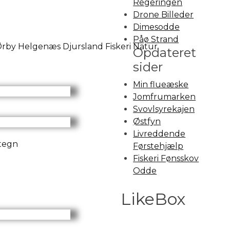
Regeringen
Drone Billeder
Dimesodde
Påø Strand
Opdateret
sider
Min flueæske
Jomfrumarken
Svovlsyrekajen
Østfyn
Livreddende
Førstehjælp
Fiskeri Fønsskov
Odde
LikeBox