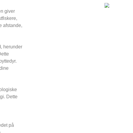
n giver
stfiskere,
e afstande,
d, herunder
Dette
byttedyr.
dine
eologiske
gi. Dette
g
edet på
e