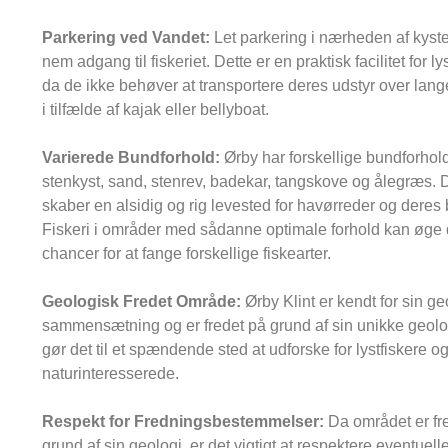
Parkering ved Vandet:
Let parkering i nærheden af kyste
nem adgang til fiskeriet. Dette er en praktisk facilitet for ly
da de ikke behøver at transportere deres udstyr over lang
i tilfælde af kajak eller bellyboat.
Varierede Bundforhold:
Ørby har forskellige bundforhol
stenkyst, sand, stenrev, badekar, tangskove og ålegræs. 
skaber en alsidig og rig levested for havørreder og deres 
Fiskeri i områder med sådanne optimale forhold kan øge 
chancer for at fange forskellige fiskearter.
Geologisk Fredet Område:
Ørby Klint er kendt for sin g
sammensætning og er fredet på grund af sin unikke geolo
gør det til et spændende sted at udforske for lystfiskere o
naturinteresserede.
Respekt for Fredningsbestemmelser:
Da området er fr
grund af sin geologi, er det vigtigt at respektere eventuell