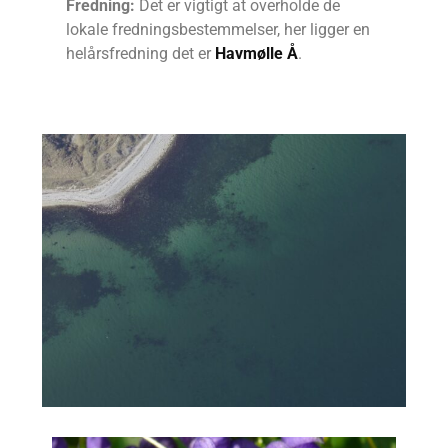
Fredning:
Det er vigtigt at overholde de
lokale fredningsbestemmelser, her ligger en
helårsfredning det er
Havmølle Å
.