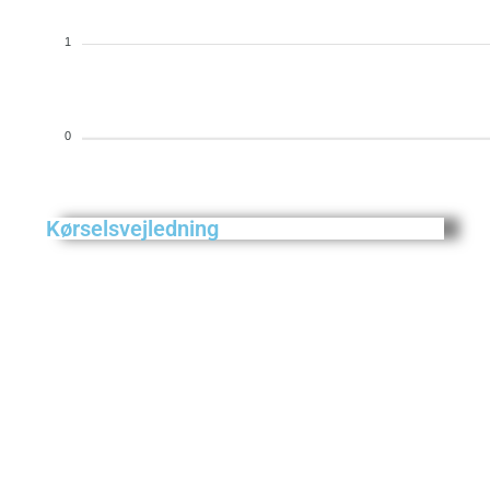
1
0
Kørselsvejledning