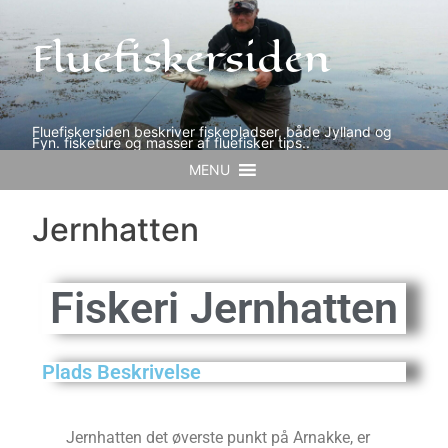
Fluefiskersiden
Fluefiskersiden beskriver fiskepladser, både Jylland og
Fyn. fisketure og masser af fluefisker tips..
MENU
Jernhatten
Fiskeri
Jernhatten
Plads Beskrivelse
Jernhatten det øverste punkt på Arnakke, er