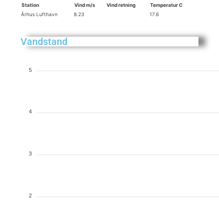
Station
Vind m/s
Vind retning
Temperatur C
Århus Lufthavn
8.23
17.6
Vandstand
5
4
3
2