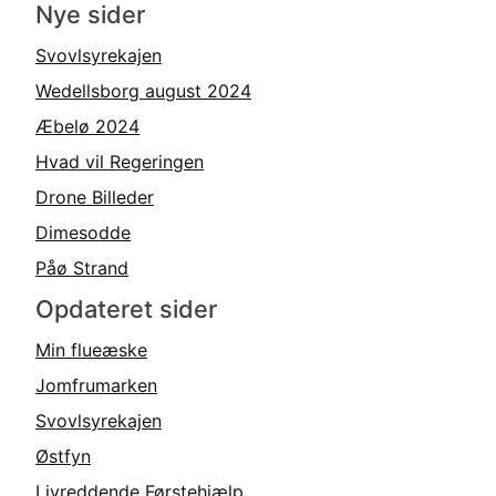
Nye sider
Svovlsyrekajen
Wedellsborg august 2024
Æbelø 2024
Hvad vil Regeringen
Drone Billeder
Dimesodde
Påø Strand
Opdateret sider
Min flueæske
Jomfrumarken
Svovlsyrekajen
Østfyn
Livreddende Førstehjælp