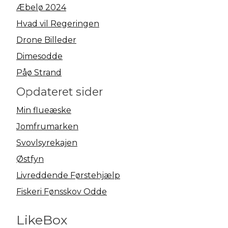
Æbelø 2024
Hvad vil Regeringen
Drone Billeder
Dimesodde
Påø Strand
Opdateret sider
Min flueæske
Jomfrumarken
Svovlsyrekajen
Østfyn
Livreddende Førstehjælp
Fiskeri Fønsskov Odde
LikeBox