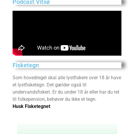
Podcast Vitsø
Fisketegn
Som hovedregel skal alle lystfiskere over 18 år have
et lystfisketegn. Det gælder også til
undervandsfiskeri. Er du under 18 år eller har du ret
til folkepension, behøver du ikke et tegn.
Husk Fisketegnet