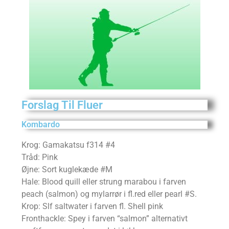
Forslag Til Fluer
Kombardo
Krog: Gamakatsu f314 #4
Tråd: Pink
Øjne: Sort kuglekæde #M
Hale: Blood quill eller strung marabou i farven
peach (salmon) og mylarrør i fl.red eller pearl #S.
Krop: Slf saltwater i farven fl. Shell pink
Fronthackle: Spey i farven “salmon” alternativt