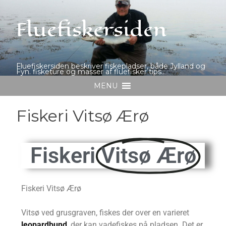
Fluefiskersiden
Fluefiskersiden beskriver fiskepladser, både Jylland og
Fyn. fisketure og masser af fluefisker tips..
MENU
Fiskeri Vitsø Ærø
Fiskeri
Vitsø Ærø
Fiskeri Vitsø Ærø
Vitsø ved grusgraven, fiskes der over en varieret
leopardbund
, der kan vadefiskes på pladsen. Det er