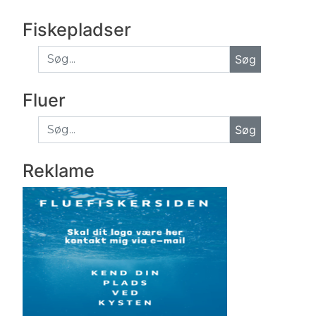
Fiskepladser
Fluer
Søg
Reklame