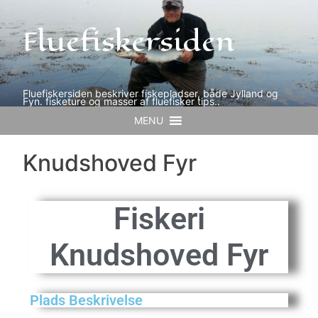
Fluefiskersiden
Fluefiskersiden beskriver fiskepladser, både Jylland og
Fyn. fisketure og masser af fluefisker tips..
MENU
Knudshoved Fyr
Fiskeri
Knudshoved Fyr
Plads Beskrivelse