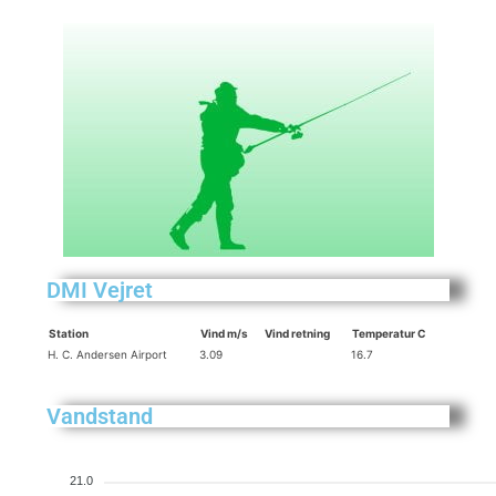
DMI Vejret
Station
Vind m/s
Vind retning
Temperatur C
H. C. Andersen Airport
3.09
16.7
Vandstand
21.0