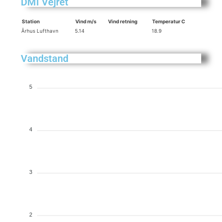
DMI Vejret
Station
Vind m/s
Vind retning
Temperatur C
Århus Lufthavn
5.14
18.9
Vandstand
5
4
3
2