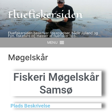
Fluefiskersiden
Fluefiskersiden beskriver fiskepladser, både Jylland og
Fyn. fisketure og masser af fluefisker tips..
MENU
Møgelskår
Fiskeri
Møgelskår
Samsø
Plads Beskrivelse