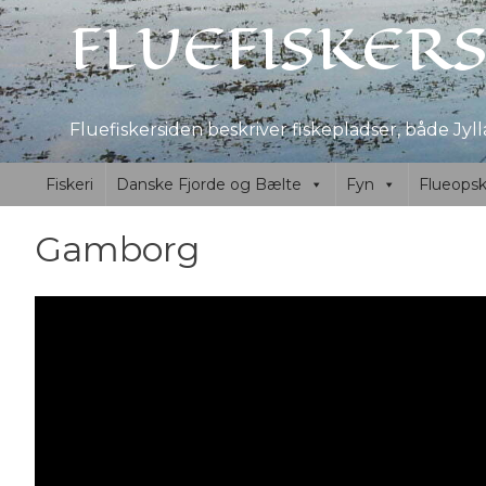
Skip to
FLUEFISKER
content
Fluefiskersiden beskriver fiskepladser, både Jylla
Fiskeri
Danske Fjorde og Bælte
Fyn
Flueopskr
Gamborg