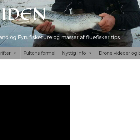
SIDEN
nd og Fyn. fisketure og masser af fluefisker tips..
ifter
Fultons formel
Nyttig Info
Drone videoer og b