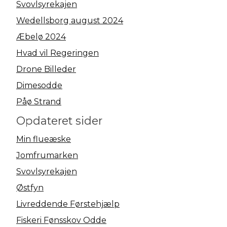
Svovlsyrekajen
Wedellsborg august 2024
Æbelø 2024
Hvad vil Regeringen
Drone Billeder
Dimesodde
Påø Strand
Opdateret sider
Min flueæske
Jomfrumarken
Svovlsyrekajen
Østfyn
Livreddende Førstehjælp
Fiskeri Fønsskov Odde