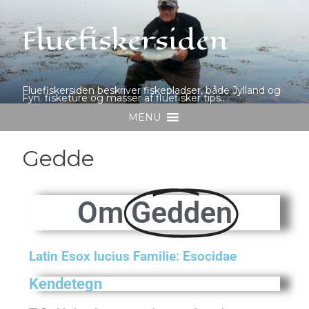
Fluefiskersiden
Fluefiskersiden beskriver fiskepladser, både Jylland og
Fyn. fisketure og masser af fluefisker tips..
MENU
Gedde
Om
Gedden
Latin Esox lucius Familie: Esocidae
Kendetegn