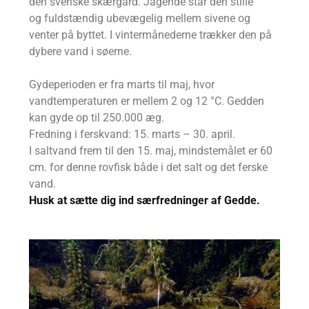
den svenske skærgård. Jagende står den stille
og fuldstændig ubevægelig mellem sivene og
venter på byttet. I vintermånederne trækker den på
dybere vand i søerne.
Gydeperioden er fra marts til maj, hvor
vandtemperaturen er mellem 2 og 12 °C. Gedden
kan gyde op til 250.000 æg.
Fredning i ferskvand: 15. marts – 30. april.
I saltvand frem til den 15. maj, mindstemålet er 60
cm. for denne rovfisk både i det salt og det ferske
vand.
Husk at sætte dig ind særfredninger af Gedde.