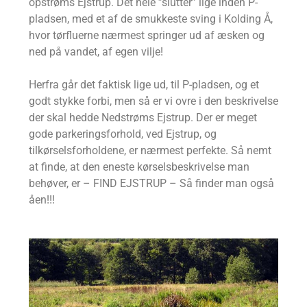
opstrøms Ejstrup. Det hele ”slutter” lige inden P-
pladsen, med et af de smukkeste sving i Kolding Å,
hvor tørfluerne nærmest springer ud af æsken og
ned på vandet, af egen vilje!
Herfra går det faktisk lige ud, til P-pladsen, og et
godt stykke forbi, men så er vi ovre i den beskrivelse
der skal hedde Nedstrøms Ejstrup. Der er meget
gode parkeringsforhold, ved Ejstrup, og
tilkørselsforholdene, er nærmest perfekte. Så nemt
at finde, at den eneste kørselsbeskrivelse man
behøver, er – FIND EJSTRUP – Så finder man også
åen!!!