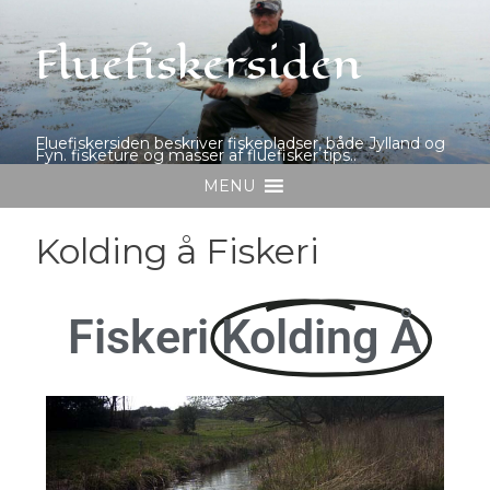
Fluefiskersiden
Fluefiskersiden beskriver fiskepladser, både Jylland og
Fyn. fisketure og masser af fluefisker tips..
MENU
Kolding å Fiskeri
Fiskeri
Kolding Å