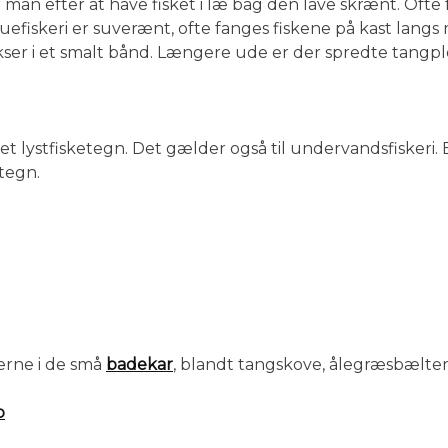
an efter at have fisket i læ bag den lave skrænt. Ofte 
luefiskeri er suverænt, ofte fanges fiskene på kast langs
er i et smalt bånd. Længere ude er der spredte tangple
 et lystfisketegn. Det gælder også til undervandsfiskeri.
 tegn.
gerne i de små
badekar
, blandt tangskove, ålegræsbælter
p