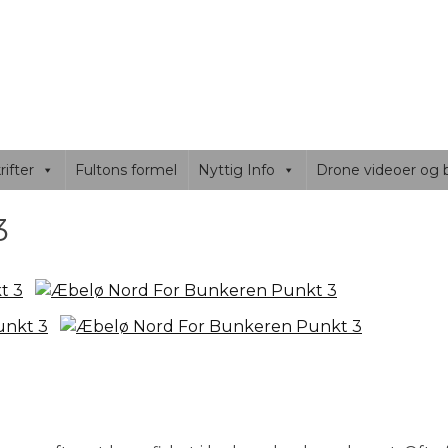
SIDEN
nd og Fyn. fisketure og masser af fluefisker tips..
ifter
Fultons formel
Nyttig Info
Drone videoer og b
3