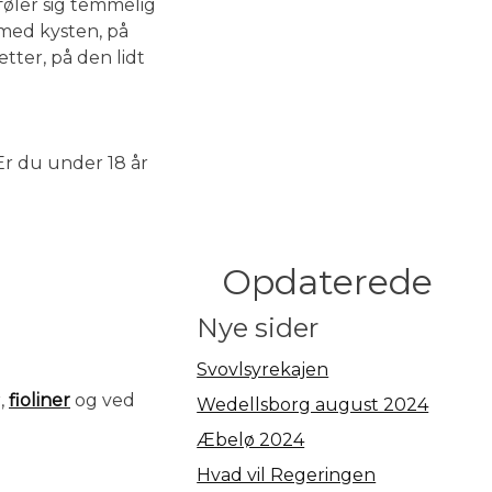
føler sig temmelig
 med kysten, på
tter, på den lidt
 Er du under 18 år
Opdaterede
Nye sider
Svovlsyrekajen
,
fioliner
og ved
Wedellsborg august 2024
Æbelø 2024
Hvad vil Regeringen