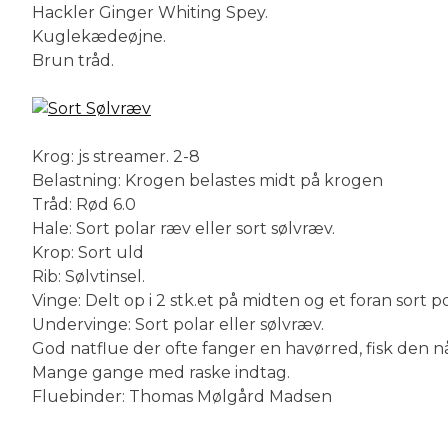
Hackler Ginger Whiting Spey.
Kuglekædeøjne.
Brun tråd.
Krog: js streamer. 2-8
Belastning: Krogen belastes midt på krogen
Tråd: Rød 6.0
Hale: Sort polar ræv eller sort sølvræv.
Krop: Sort uld
Rib: Sølvtinsel.
Vinge: Delt op i 2 stk.et på midten og et foran sort p
Undervinge: Sort polar eller sølvræv.
God natflue der ofte fanger en havørred, fisk den når
Mange gange med raske indtag.
Fluebinder: Thomas Mølgård Madsen