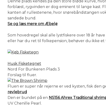
Denne plads kendes på den store bløde kurve, hvor m
forblæst, rygvinden er dog eminent til lange kast. F
kanten af rullestenene, hvor snørebåndstangen voks
sandede bund.
Se og læs mere om Æbelø
Som hovedregel skal alle lystfiskere over 18 år have
eller har du ret til folkepension, behøver du ikke et
Husk Fisketegnet
Nord For Bunkeren Plads 3
Forslag til fluer.
Fluen er super når rejerne er ved kysten, fisk den 
revlebrud
Den er bundet på en
NS156 Ahrex Traditional shrim
UV Chenille Pearl.