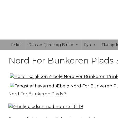
Skip to
FLUEFISKER
content
Fluefiskersiden beskriver fiskepladser, både Jylla
Fiskeri
Danske Fjorde og Bælte
Fyn
Flueopskr
Nord For Bunkeren Plads 
Nord For Bunkeren Plads 3