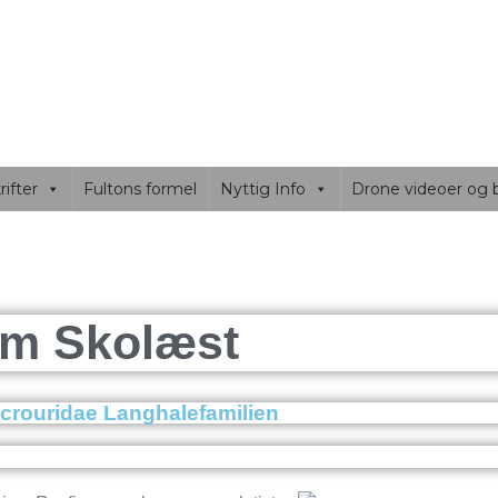
SIDEN
nd og Fyn. fisketure og masser af fluefisker tips..
ifter
Fultons formel
Nyttig Info
Drone videoer og b
Om
Skolæst
acrouridae Langhalefamilien