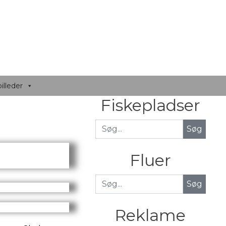
illeder
Fiskepladser
Fluer
Søg
Reklame