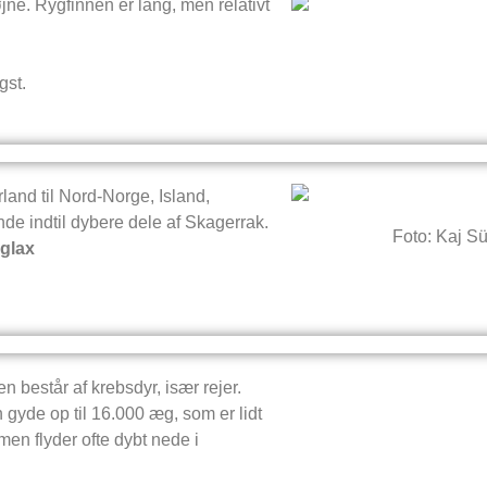
jne. Rygfinnen er lang, men relativt
gst.
rland til Nord-Norge, Island,
de indtil dybere dele af Skagerrak.
Foto: Kaj S
rglax
 består af krebsdyr, især rejer.
gyde op til 16.000 æg, som er lidt
men flyder ofte dybt nede i