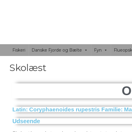
FLUEFISKER
Fluefiskersiden beskriver fiskepladser, både Jylla
Fiskeri
Danske Fjorde og Bælte
Fyn
Flueopskr
Skolæst
Latin: Coryphaenoides rupestris Familie: M
Udseende