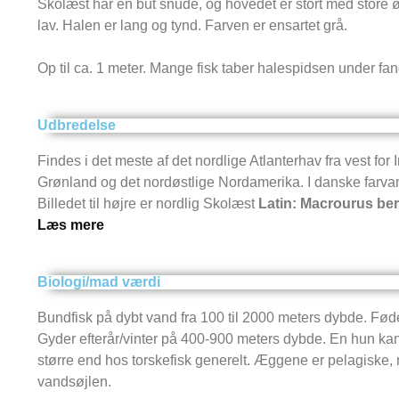
Skolæst har en but snude, og hovedet er stort med store ø
lav. Halen er lang og tynd. Farven er ensartet grå.
Op til ca. 1 meter. Mange fisk taber halespidsen under fan
Udbredelse
Findes i det meste af det nordlige Atlanterhav fra vest for I
Grønland og det nordøstlige Nordamerika. I danske farvan
Billedet til højre er nordlig Skolæst
Latin: Macrourus be
Læs mere
Biologi/mad værdi
Bundfisk på dybt vand fra 100 til 2000 meters dybde. Føden
Gyder efterår/vinter på 400-900 meters dybde. En hun kan 
større end hos torskefisk generelt. Æggene er pelagiske, 
vandsøjlen.