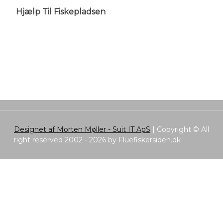
Hjælp Til Fiskepladsen
Designet af Morten Møller - Suit IT ApS
|
Copyright © All
right reserved 2002 - 2026 by Fluefiskersiden.dk