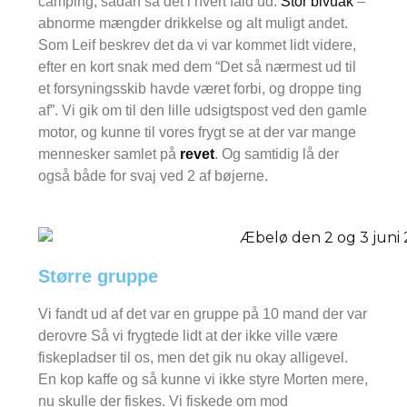
camping, sådan så det i hvert fald ud.
Stor bivuak
–
abnorme mængder drikkelse og alt muligt andet.
Som Leif beskrev det da vi var kommet lidt videre,
efter en kort snak med dem “Det så nærmest ud til
et forsyningsskib havde været forbi, og droppe ting
af”. Vi gik om til den lille udsigtspost ved den gamle
motor, og kunne til vores frygt se at der var mange
mennesker samlet på
revet
. Og samtidig lå der
også både for svaj ved 2 af bøjerne.
Større gruppe
Vi fandt ud af det var en gruppe på 10 mand der var
derovre Så vi frygtede lidt at der ikke ville være
fiskepladser til os, men det gik nu okay alligevel.
En kop kaffe og så kunne vi ikke styre Morten mere,
nu skulle der fiskes. Vi fiskede om mod