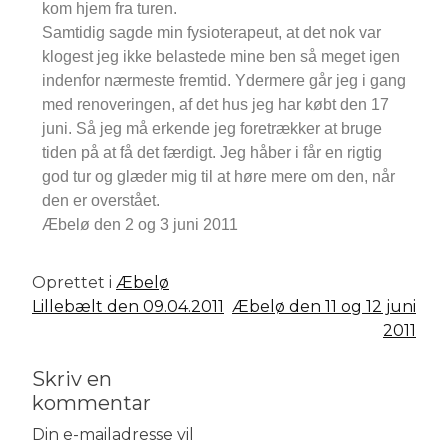
kom hjem fra turen.
Samtidig sagde min fysioterapeut, at det nok var
klogest jeg ikke belastede mine ben så meget igen
indenfor nærmeste fremtid. Ydermere går jeg i gang
med renoveringen, af det hus jeg har købt den 17
juni. Så jeg må erkende jeg foretrækker at bruge
tiden på at få det færdigt. Jeg håber i får en rigtig
god tur og glæder mig til at høre mere om den, når
den er overstået.
Æbelø den 2 og 3 juni 2011
Oprettet i
Æbelø
Lillebælt den 09.04.2011
Æbelø den 11 og 12 juni
2011
Skriv en
kommentar
Din e-mailadresse vil