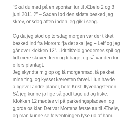
“Skal du med på en spontan tur til Æbelø 2 og 3
juni 2011 ?” – Sådan lød den sidste besked jeg
skrev, onsdag aften inden jeg gik i seng.
Og da jeg stod op torsdag morgen var der tikket
besked ind fra Mororn: “ja det skal jeg – Leif og jeg
går over klokken 12”. Lidt tilfældighedernes spil og
lidt mere skriveri frem og tilbage, og så var den tur
ellers planlagt.
Jeg skyndte mig op og få morgenmad, få pakket
mine ting, og kysset kæresten farvel. Hun havde
alligevel andre planer, hele Kristi flyvedagsferien.
Så jeg kunne jo lige så godt tage ud og fiske.
Klokken 12 mødtes vi på parkeringspladsen, og
gjorde os klar. Det var Mortens første tur til Æbelø,
og man kunne se forventningen lyse ud af ham.