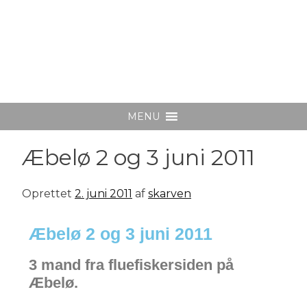
Fluefiskersiden
Fluefiskersiden beskriver fiskepladser, både Jylland og
Fyn. fisketure og masser af fluefisker tips..
MENU
Æbelø 2 og 3 juni 2011
Oprettet
2. juni 2011
af
skarven
Æbelø 2 og 3 juni 2011
3 mand fra fluefiskersiden på
Æbelø.