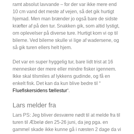
ramt absolut lavvande – for der var ikke mere end
10 cm vand det meste af vejen, så det gik hurtigt
hjemad. Men man brænder jo også bare de sidste
kræfter af på den tur. Snakken gik, som altid lystigt,
om oplevelser på diverse ture. Hurtigt kom vi op til
bilerne. Ved bilerne skulle vi lige af wadersene, og
så gik turen ellers helt hjem.
Det var en super hyggelig tur, bare lidt trist at 16
mennesker der mere eller mindre fisker igennem.
Ikke skal tilsmiles af lykkens gudinde, og få en
enkelt fisk. Det kan da kun blive bedre til “
Fluefiskersidens fællestur
“.
Lars melder fra
Lars PS: Jeg bliver desværre nødt til at melde fra til
turen til Æbelø den 25-26 juni, da jeg pga. en
gammel skade ikke kunne gå i næsten 2 dage da vi