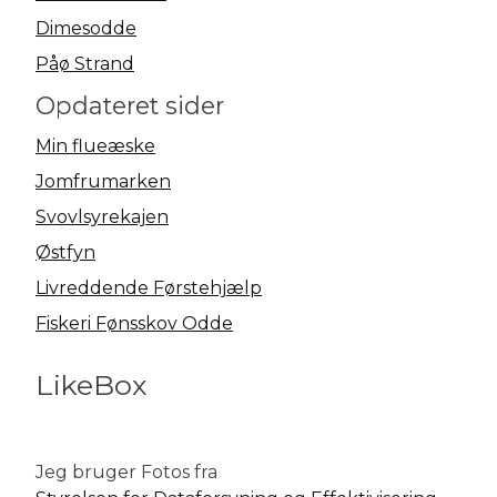
Dimesodde
Påø Strand
Opdateret sider
Min flueæske
Jomfrumarken
Svovlsyrekajen
Østfyn
Livreddende Førstehjælp
Fiskeri Fønsskov Odde
LikeBox
Jeg bruger Fotos fra