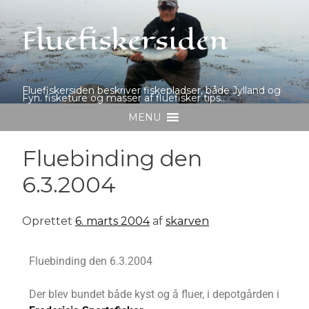
Fluefiskersiden
Fluefiskersiden beskriver fiskepladser, både Jylland og
Fyn. fisketure og masser af fluefisker tips..
MENU
Fluebinding den
6.3.2004
Oprettet
6. marts 2004
af
skarven
Fluebinding den 6.3.2004
Der blev bundet både kyst og å fluer, i depotgården i