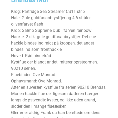
Krog: Partridge Sea Streamer CS11 str.6
Hale: Gule guldfasanbrystfjer og 4-6 stråler
olivenfarvet flash
Krop: Salmo Supreme Dub i farven rainbow
Hackle: 2 stk. gule guldfasanbrystfjer. Det ene
hackle bindes ind midt på kroppen, det andet
bindes ind som fronthackle
Hoved: Rød bindetråd
Kystflue der blandt andet imiterer børsteormen.
90210 serien.
Fluebinder: Ove Monrad.
Ophavsmand: Ove Monrad.
Atter en suveræn kystflue fra serien 90210 Brendas
Mor en hackle flue der ligesom datteren hærger
langs de østvendte kyster, og ikke uden grund,
sidder den i mange flueæsker.
Glemmer aldrig Frank da han berettede om dens